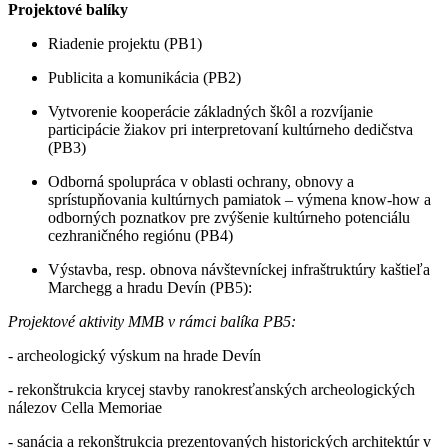
Projektové balíky
Riadenie projektu (PB1)
Publicita a komunikácia (PB2)
Vytvorenie kooperácie základných škôl a rozvíjanie
participácie žiakov pri interpretovaní kultúrneho dedičstva
(PB3)
Odborná spolupráca v oblasti ochrany, obnovy a
sprístupňovania kultúrnych pamiatok – výmena know-how a
odborných poznatkov pre zvýšenie kultúrneho potenciálu
cezhraničného regiónu (PB4)
Výstavba, resp. obnova návštevníckej infraštruktúry kaštieľa
Marchegg a hradu Devín (PB5):
Projektové aktivity MMB v rámci balíka PB5:
- archeologický výskum na hrade Devín
- rekonštrukcia krycej stavby ranokresťanských archeologických
nálezov Cella Memoriae
- sanácia a rekonštrukcia prezentovaných historických architektúr v