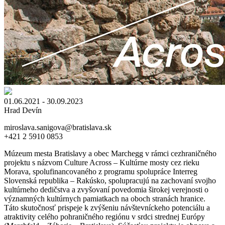
01.06.2021 - 30.09.2023
Hrad Devín
miroslava.sanigova@bratislava.sk
+421 2 5910 0853
Múzeum mesta Bratislavy a obec Marchegg v rámci cezhraničného
projektu s názvom Culture Across – Kultúrne mosty cez rieku
Morava, spolufinancovaného z programu spolupráce Interreg
Slovenská republika – Rakúsko, spolupracujú na zachovaní svojho
kultúrneho dedičstva a zvyšovaní povedomia širokej verejnosti o
významných kultúrnych pamiatkach na oboch stranách hranice.
Táto skutočnosť prispeje k zvýšeniu návštevníckeho potenciálu a
atraktivity celého pohraničného regiónu v srdci strednej Európy