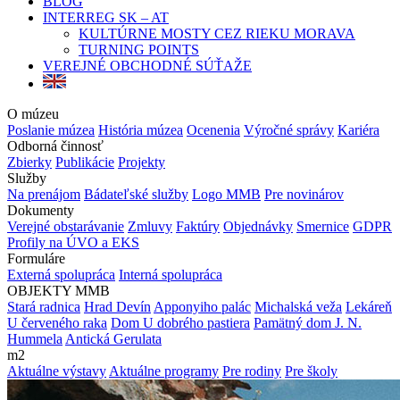
BLOG
INTERREG SK – AT
KULTÚRNE MOSTY CEZ RIEKU MORAVA
TURNING POINTS
VEREJNÉ OBCHODNÉ SÚŤAŽE
O múzeu
Poslanie múzea
História múzea
Ocenenia
Výročné správy
Kariéra
Odborná činnosť
Zbierky
Publikácie
Projekty
Služby
Na prenájom
Bádateľské služby
Logo MMB
Pre novinárov
Dokumenty
Verejné obstarávanie
Zmluvy
Faktúry
Objednávky
Smernice
GDPR
Profily na ÚVO a EKS
Formuláre
Externá spolupráca
Interná spolupráca
OBJEKTY MMB
Stará radnica
Hrad Devín
Apponyiho palác
Michalská veža
Lekáreň
U červeného raka
Dom U dobrého pastiera
Pamätný dom J. N.
Hummela
Antická Gerulata
m2
Aktuálne výstavy
Aktuálne programy
Pre rodiny
Pre školy