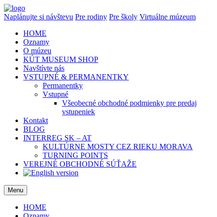
Naplánujte si návštevu
Pre rodiny
Pre školy
Virtuálne múzeum
HOME
Oznamy
O múzeu
KÚT MUSEUM SHOP
Navštívte nás
VSTUPNÉ & PERMANENTKY
Permanentky
Vstupné
Všeobecné obchodné podmienky pre predaj
vstupeniek
Kontakt
BLOG
INTERREG SK – AT
KULTÚRNE MOSTY CEZ RIEKU MORAVA
TURNING POINTS
VEREJNÉ OBCHODNÉ SÚŤAŽE
Menu
HOME
Oznamy