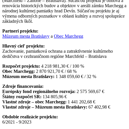
(Marchfeld – Záhorie – Bratislava). Súčasťou projektu je obnova a
renovácia historických budov a objektov v areáli zámku Marchegg a
národnej kultúrnej pamiatky hrad Devín. Súčasťou projektu je aj
výmena odborných poznatkov v oblasti kultúry a rozvoj spolupráce
základných škôl.
Partneri projektu:
Múzeum mesta Bratislavy
a
Obec Marchegg
Hlavný cieľ projektu:
Zachovanie, pamiatková ochrana a zatraktívnenie kultúrneho
dedičstva v cezhraničnom regióne Marchfeld – Bratislava
Rozpočet projektu:
4 218 981,30 € / 100 %
Obec Marchegg:
2 870 921,70 € / 68 %
Múzeum mesta Bratislavy:
1 348 059,60 € / 32 %
Zdroje financovania:
Európsky fond regionálneho rozvoja:
2 575 569,67 €
Štátny rozpočet SR:
134 805,96 €
Vlastné zdroje – obec Marchegg:
1 441 202,68 €
Vlastné zdroje – Múzeum mesta Bratislavy:
67 402,98 €
Obdobie realizácie projektu:
6/2021 - 9/2023