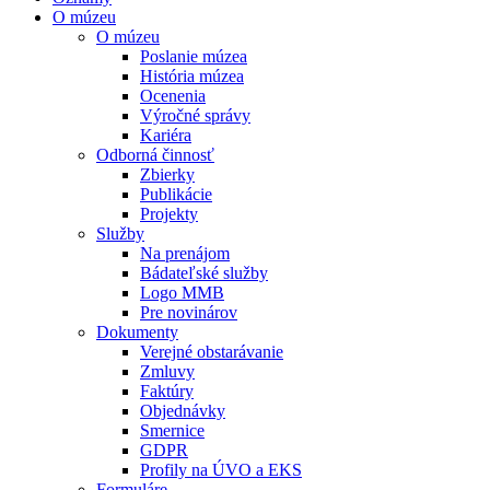
O múzeu
O múzeu
Poslanie múzea
História múzea
Ocenenia
Výročné správy
Kariéra
Odborná činnosť
Zbierky
Publikácie
Projekty
Služby
Na prenájom
Bádateľské služby
Logo MMB
Pre novinárov
Dokumenty
Verejné obstarávanie
Zmluvy
Faktúry
Objednávky
Smernice
GDPR
Profily na ÚVO a EKS
Formuláre