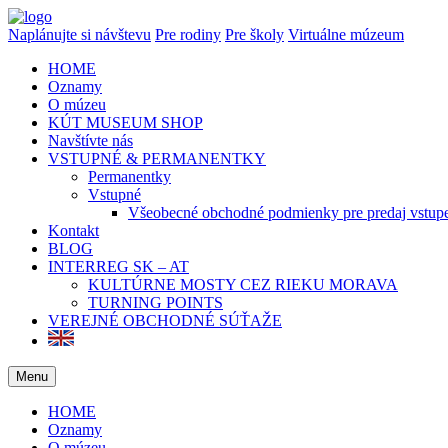
Naplánujte si návštevu
Pre rodiny
Pre školy
Virtuálne múzeum
HOME
Oznamy
O múzeu
KÚT MUSEUM SHOP
Navštívte nás
VSTUPNÉ & PERMANENTKY
Permanentky
Vstupné
Všeobecné obchodné podmienky pre predaj vstup
Kontakt
BLOG
INTERREG SK – AT
KULTÚRNE MOSTY CEZ RIEKU MORAVA
TURNING POINTS
VEREJNÉ OBCHODNÉ SÚŤAŽE
Menu
HOME
Oznamy
O múzeu