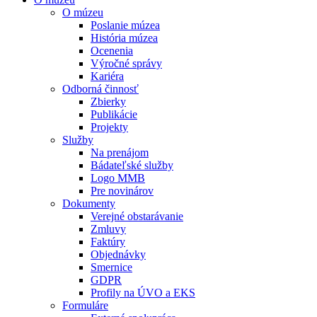
O múzeu
Poslanie múzea
História múzea
Ocenenia
Výročné správy
Kariéra
Odborná činnosť
Zbierky
Publikácie
Projekty
Služby
Na prenájom
Bádateľské služby
Logo MMB
Pre novinárov
Dokumenty
Verejné obstarávanie
Zmluvy
Faktúry
Objednávky
Smernice
GDPR
Profily na ÚVO a EKS
Formuláre