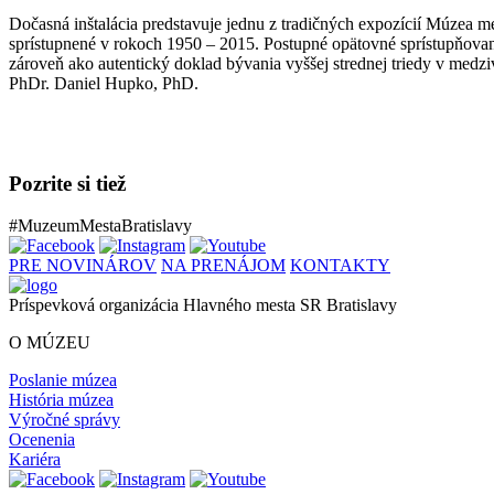
Dočasná inštalácia predstavuje jednu z tradičných expozícií Múzea m
sprístupnené v rokoch 1950 – 2015. Postupné opätovné sprístupňovani
zároveň ako autentický doklad bývania vyššej strednej triedy v medzi
PhDr. Daniel Hupko, PhD.
Pozrite si tiež
#MuzeumMestaBratislavy
PRE NOVINÁROV
NA PRENÁJOM
KONTAKTY
Príspevková organizácia Hlavného mesta SR Bratislavy
O MÚZEU
Poslanie múzea
História múzea
Výročné správy
Ocenenia
Kariéra