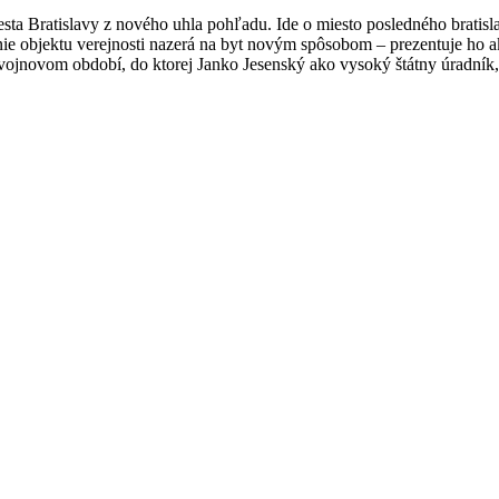
esta Bratislavy z nového uhla pohľadu. Ide o miesto posledného bratis
e objektu verejnosti nazerá na byt novým spôsobom – prezentuje ho ako
vojnovom období, do ktorej Janko Jesenský ako vysoký štátny úradník, a