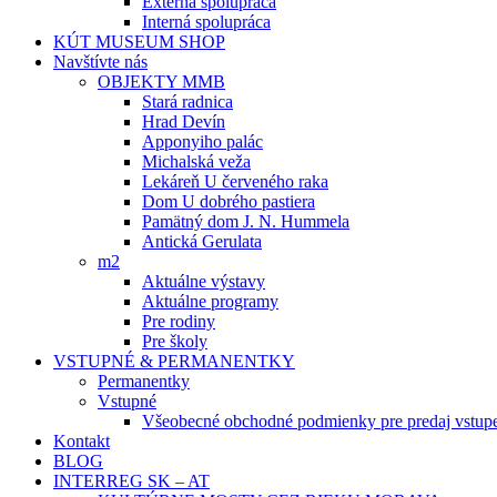
Externá spolupráca
Interná spolupráca
KÚT MUSEUM SHOP
Navštívte nás
OBJEKTY MMB
Stará radnica
Hrad Devín
Apponyiho palác
Michalská veža
Lekáreň U červeného raka
Dom U dobrého pastiera
Pamätný dom J. N. Hummela
Antická Gerulata
m2
Aktuálne výstavy
Aktuálne programy
Pre rodiny
Pre školy
VSTUPNÉ & PERMANENTKY
Permanentky
Vstupné
Všeobecné obchodné podmienky pre predaj vstup
Kontakt
BLOG
INTERREG SK – AT