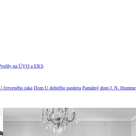
Profily na ÚVO a EKS
U červeného raka
Dom U dobrého pastiera
Pamätný dom J. N. Humme