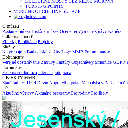
KULTÚRNE MOSTY CEZ RIEKU MORAVA
TURNING POINTS
VEREJNÉ OBCHODNÉ SÚŤAŽE
O múzeu
Poslanie múzea
História múzea
Ocenenia
Výročné správy
Kariéra
Odborná činnosť
Zbierky
Publikácie
Projekty
Služby
Na prenájom
Bádateľské služby
Logo MMB
Pre novinárov
Dokumenty
Verejné obstarávanie
Zmluvy
Faktúry
Objednávky
Smernice
GDPR
Formuláre
Externá spolupráca
Interná spolupráca
OBJEKTY MMB
Stará radnica
Hrad Devín
Apponyiho palác
Michalská veža
Lekáreň 
m2
Aktuálne výstavy
Aktuálne programy
Pre rodiny
Pre školy