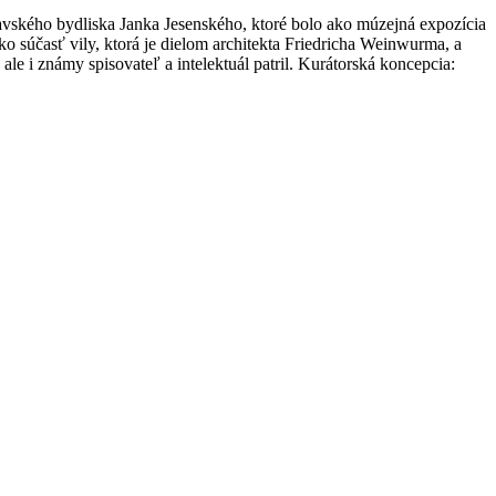
lavského bydliska Janka Jesenského, ktoré bolo ako múzejná expozícia
 súčasť vily, ktorá je dielom architekta Friedricha Weinwurma, a
le i známy spisovateľ a intelektuál patril. Kurátorská koncepcia: