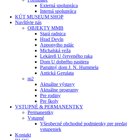
Externá spolupráca
Interná spolupráca
KÚT MUSEUM SHOP
Navštívte nás
OBJEKTY MMB
Stará radnica
Hrad Devín
Apponyiho palác
Michalská veža
Lekáreň U červeného raka
Dom U dobrého pastiera
Pamätný dom J. N. Hummela
Antická Gerulata
m2
Aktuálne výstavy
Aktuálne programy
Pre rodiny
Pre školy
VSTUPNÉ & PERMANENTKY
Permanentky
Vstupné
Všeobecné obchodné podmienky pre predaj
vstupeniek
Kontakt