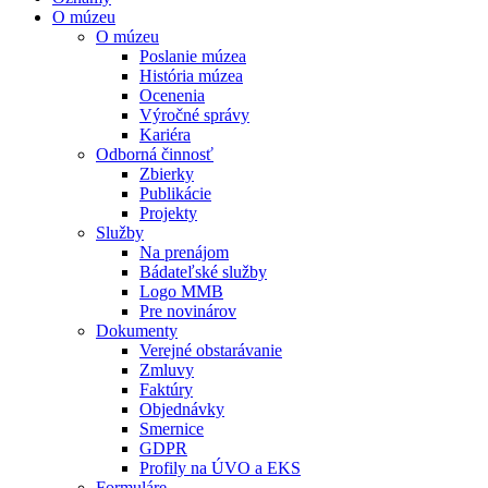
O múzeu
O múzeu
Poslanie múzea
História múzea
Ocenenia
Výročné správy
Kariéra
Odborná činnosť
Zbierky
Publikácie
Projekty
Služby
Na prenájom
Bádateľské služby
Logo MMB
Pre novinárov
Dokumenty
Verejné obstarávanie
Zmluvy
Faktúry
Objednávky
Smernice
GDPR
Profily na ÚVO a EKS
Formuláre