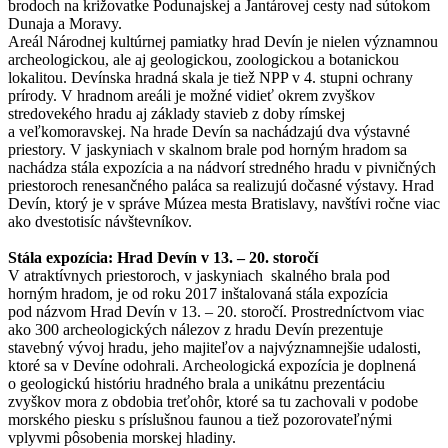
brodoch na križovatke Podunajskej a Jantárovej cesty nad sútokom
Dunaja a Moravy.
Areál Národnej kultúrnej pamiatky hrad Devín je nielen významnou
archeologickou, ale aj geologickou, zoologickou a botanickou
lokalitou. Devínska hradná skala je tiež NPP v 4. stupni ochrany
prírody. V hradnom areáli je možné vidieť okrem zvyškov
stredovekého hradu aj základy stavieb z doby rímskej
a veľkomoravskej. Na hrade Devín sa nachádzajú dva výstavné
priestory. V jaskyniach v skalnom brale pod horným hradom sa
nachádza stála expozícia a na nádvorí stredného hradu v pivničných
priestoroch renesančného paláca sa realizujú dočasné výstavy. Hrad
Devín, ktorý je v správe Múzea mesta Bratislavy, navštívi ročne viac
ako dvestotisíc návštevníkov.
Stála expozícia: Hrad Devín v 13. – 20. storočí
V atraktívnych priestoroch, v jaskyniach skalného brala pod
horným hradom, je od roku 2017 inštalovaná stála expozícia
pod názvom Hrad Devín v 13. – 20. storočí. Prostredníctvom viac
ako 300 archeologických nálezov z hradu Devín prezentuje
stavebný vývoj hradu, jeho majiteľov a najvýznamnejšie udalosti,
ktoré sa v Devíne odohrali. Archeologická expozícia je doplnená
o geologickú históriu hradného brala a unikátnu prezentáciu
zvyškov mora z obdobia treťohôr, ktoré sa tu zachovali v podobe
morského piesku s príslušnou faunou a tiež pozorovateľnými
vplyvmi pôsobenia morskej hladiny.