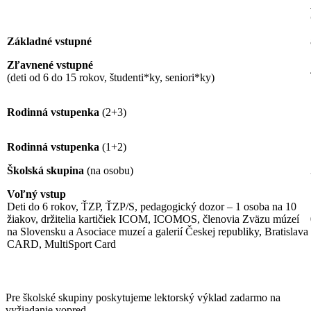
Základné vstupné
Zľavnené vstupné
(deti od 6 do 15 rokov, študenti*ky, seniori*ky)
Rodinná vstupenka
(2+3)
Rodinná vstupenka
(1+2)
Školská skupina
(na osobu)
Voľný vstup
Deti do 6 rokov, ŤZP, ŤZP/S, pedagogický dozor – 1 osoba na 10
žiakov, držitelia kartičiek ICOM, ICOMOS, členovia Zväzu múzeí
na Slovensku a Asociace muzeí a galerií Českej republiky, Bratislava
CARD, MultiSport Card
Pre školské skupiny poskytujeme lektorský výklad zadarmo na
vyžiadanie vopred.