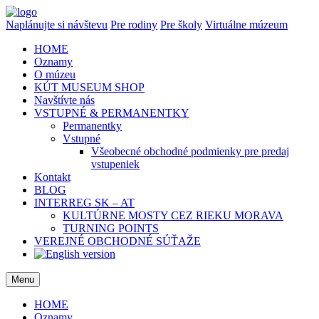
Naplánujte si návštevu
Pre rodiny
Pre školy
Virtuálne múzeum
HOME
Oznamy
O múzeu
KÚT MUSEUM SHOP
Navštívte nás
VSTUPNÉ & PERMANENTKY
Permanentky
Vstupné
Všeobecné obchodné podmienky pre predaj
vstupeniek
Kontakt
BLOG
INTERREG SK – AT
KULTÚRNE MOSTY CEZ RIEKU MORAVA
TURNING POINTS
VEREJNÉ OBCHODNÉ SÚŤAŽE
Menu
HOME
Oznamy