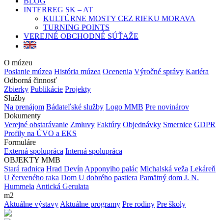
BLOG
INTERREG SK – AT
KULTÚRNE MOSTY CEZ RIEKU MORAVA
TURNING POINTS
VEREJNÉ OBCHODNÉ SÚŤAŽE
O múzeu
Poslanie múzea
História múzea
Ocenenia
Výročné správy
Kariéra
Odborná činnosť
Zbierky
Publikácie
Projekty
Služby
Na prenájom
Bádateľské služby
Logo MMB
Pre novinárov
Dokumenty
Verejné obstarávanie
Zmluvy
Faktúry
Objednávky
Smernice
GDPR
Profily na ÚVO a EKS
Formuláre
Externá spolupráca
Interná spolupráca
OBJEKTY MMB
Stará radnica
Hrad Devín
Apponyiho palác
Michalská veža
Lekáreň
U červeného raka
Dom U dobrého pastiera
Pamätný dom J. N.
Hummela
Antická Gerulata
m2
Aktuálne výstavy
Aktuálne programy
Pre rodiny
Pre školy