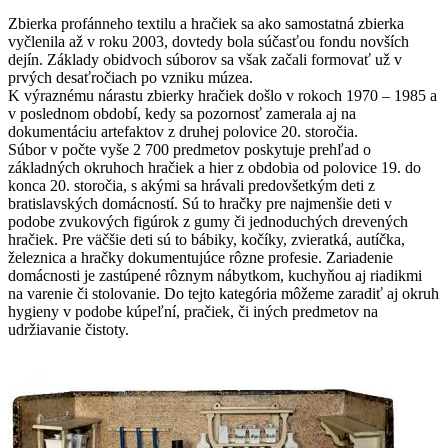
Zbierka profánneho textilu a hračiek sa ako samostatná zbierka
vyčlenila až v roku 2003, dovtedy bola súčasťou fondu novších
dejín. Základy obidvoch súborov sa však začali formovať už v
prvých desaťročiach po vzniku múzea.
K výraznému nárastu zbierky hračiek došlo v rokoch 1970 – 1985 a
v poslednom období, kedy sa pozornosť zamerala aj na
dokumentáciu artefaktov z druhej polovice 20. storočia.
Súbor v počte vyše 2 700 predmetov poskytuje prehľad o
základných okruhoch hračiek a hier z obdobia od polovice 19. do
konca 20. storočia, s akými sa hrávali predovšetkým deti z
bratislavských domácností. Sú to hračky pre najmenšie deti v
podobe zvukových figúrok z gumy či jednoduchých drevených
hračiek. Pre väčšie deti sú to bábiky, kočíky, zvieratká, autíčka,
železnica a hračky dokumentujúce rôzne profesie. Zariadenie
domácnosti je zastúpené rôznym nábytkom, kuchyňou aj riadikmi
na varenie či stolovanie. Do tejto kategória môžeme zaradiť aj okruh
hygieny v podobe kúpeľní, pračiek, či iných predmetov na
udržiavanie čistoty.