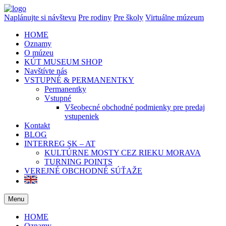
Naplánujte si návštevu
Pre rodiny
Pre školy
Virtuálne múzeum
HOME
Oznamy
O múzeu
KÚT MUSEUM SHOP
Navštívte nás
VSTUPNÉ & PERMANENTKY
Permanentky
Vstupné
Všeobecné obchodné podmienky pre predaj
vstupeniek
Kontakt
BLOG
INTERREG SK – AT
KULTÚRNE MOSTY CEZ RIEKU MORAVA
TURNING POINTS
VEREJNÉ OBCHODNÉ SÚŤAŽE
Menu
HOME
Oznamy