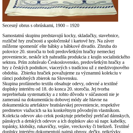
Secesný obrus s obrúskami, 1900 – 1920
Samostatnú skupinu predstavujú kocky, skladačky, stavebnice,
rozličné hry zručnosti a spoločenské i kartové hry. Na záver
môžeme spomenúť ešte bábky a bábkové divadlo. Zhruba do
polovice 20. storočia to boli predovšetkým hračky nemeckej
proveniencie, neskôr ich nahradila produkcia z krajín socialistického
sektora. Prím zohrávalo Československo, predovšetkým hračky a
hry z českých podnikov, viacerých s tradíciou už z medzivojnového
obdobia. Zbierku hračiek považujeme za významnú kolekciu v
rámci podobných zbierok na Slovensku.
Skupina profánneho textilu obsahuje odevy, odevné a textilné
doplnky interiéru od 18. do konca 20. storočia. Jej tvorba
neprebiehala systematicky a z tohto dôvodu v súčasnosti nie je
zameraná na dokumentáciu dobovej módy ale hlavne na
dokumentáciu artefaktov bratislavskej proveniencie, respektíve
predmetov viažucich sa ku konkrétnym pôvodným vlastníkom.
Kolekcia odevov ako celok poskytuje priebežný prehľad dámskych,
pánskych a detských odevov a ich doplnkov ako sú napr. kabelky,
topánky, klobúky, rukavičky, vejáre, vreckovky či bielizeň. Textilné
doplnky interiéru dokumentujú najmä obrusy, dečky, prikrývky,