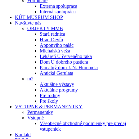
Formuláre
Externá spolupráca
Interná spolupráca
KÚT MUSEUM SHOP
Navštívte nás
OBJEKTY MMB
Stará radnica
Hrad Devín
Apponyiho palác
Michalská veža
Lekáreň U červeného raka
Dom U dobrého pastiera
Pamätný dom J. N. Hummela
Antická Gerulata
m2
Aktuálne výstavy
Aktuálne programy
Pre rodiny
Pre školy
VSTUPNÉ & PERMANENTKY
Permanentky
Vstupné
Všeobecné obchodné podmienky pre predaj
vstupeniek
Kontakt