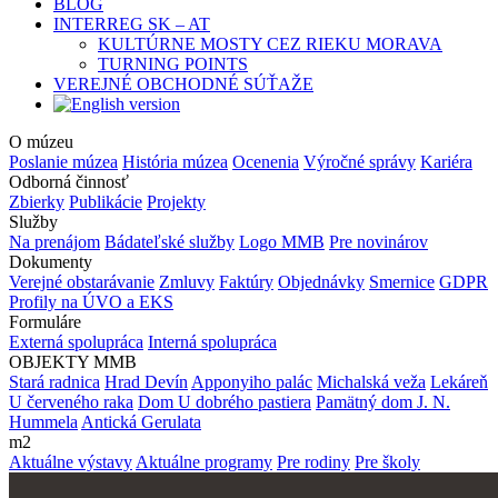
BLOG
INTERREG SK – AT
KULTÚRNE MOSTY CEZ RIEKU MORAVA
TURNING POINTS
VEREJNÉ OBCHODNÉ SÚŤAŽE
O múzeu
Poslanie múzea
História múzea
Ocenenia
Výročné správy
Kariéra
Odborná činnosť
Zbierky
Publikácie
Projekty
Služby
Na prenájom
Bádateľské služby
Logo MMB
Pre novinárov
Dokumenty
Verejné obstarávanie
Zmluvy
Faktúry
Objednávky
Smernice
GDPR
Profily na ÚVO a EKS
Formuláre
Externá spolupráca
Interná spolupráca
OBJEKTY MMB
Stará radnica
Hrad Devín
Apponyiho palác
Michalská veža
Lekáreň
U červeného raka
Dom U dobrého pastiera
Pamätný dom J. N.
Hummela
Antická Gerulata
m2
Aktuálne výstavy
Aktuálne programy
Pre rodiny
Pre školy