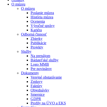
O múzeu
O múzeu
Poslanie múzea
História múzea
Ocenenia
Výročné správy
Kariéra
Odborná činnosť
Zbierky
Publikácie
Projekty
Služby
Na prenájom
Bádateľské služby
Logo MMB
Pre novinárov
Dokumenty
Verejné obstarávanie
Zmluvy
Faktúry
Objednávky
Smernice
GDPR
Profily na ÚVO a EKS